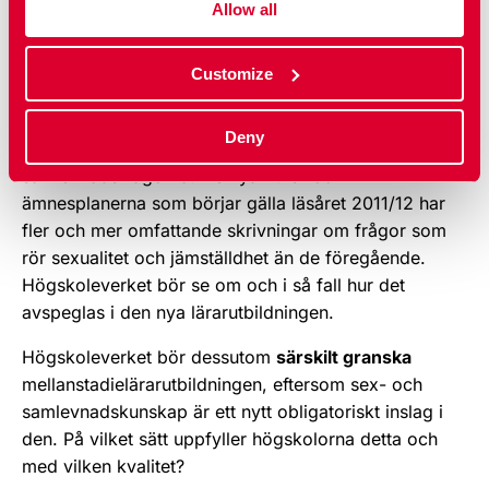
Allow all
jämställdhetsuppdraget.
RFSU:s föreslår
Customize
RFSU anser att Högskoleverket i sin kommande tillsyn
också skall granska i vilken utsträckning
Deny
lärarutbildningen ger kunskap om sex- och
samlevnadsfrågorna. De nya kurs- och
ämnesplanerna som börjar gälla läsåret 2011/12 har
fler och mer omfattande skrivningar om frågor som
rör sexualitet och jämställdhet än de föregående.
Högskoleverket bör se om och i så fall hur det
avspeglas i den nya lärarutbildningen.
Högskoleverket bör dessutom
särskilt granska
mellanstadielärarutbildningen, eftersom sex- och
samlevnadskunskap är ett nytt obligatoriskt inslag i
den. På vilket sätt uppfyller högskolorna detta och
med vilken kvalitet?