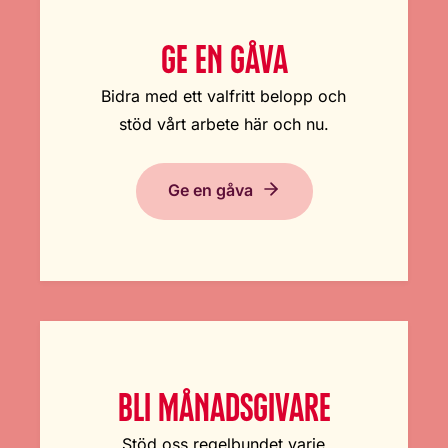
GE EN GÅVA
Bidra med ett valfritt belopp och
stöd vårt arbete här och nu.
Ge en gåva
BLI MÅNADSGIVARE
Stöd oss regelbundet varje