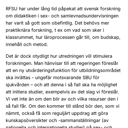
RFSU har under lång tid påpekat att svensk forskning
om didaktiken i sex- och samlevnadsundervisningen
har varit så gott som obefintlig. Det behövs mer
praktiknära forskning, t ex om vad som sker i
klassrummet, hur läroprocessen går till, om budskap,
innehåll och metod.
Det är dock otydligt hur utredningen vill stimulera
forskningen. Man hänvisar till att regeringen föreslår
att en ny utvärderingsfunktion för utbildningsområdet
ska inrättas - ungefär motsvarande SBU för
sjukvården – och att denna i så fall ska ha möjlighet
att initiera studier, exempelvis av det slag vi föreslår.
Vi vet inte än om den blir av och vilka resurser den i
så fall får. Om den kommer till stånd bör den, som vi
nämnt, också få som reguljärt uppdrag att göra
kunskapsöversikter och -sammanställningar (av
nationella och internationella studier) på sex- och