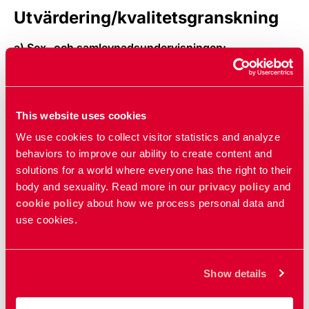
Utvärdering/kvalitetsgranskning
a) Sex- och samlevnadsundervisningen:
Utredningen föreslår att Skolinspektionen ska få i
uppdrag att granska kvaliteten i sex- och
samlevnadsundervisningen. Vår kunskap om hur sex-
This website uses cookies
och samlevnadsundervisningen bedrivs är bristfällig.
We use cookies to collect visitor statistics and analyze
Den behöver återkommande följas upp och granskas.
behaviors to improve our ability to create content and
Vi stödjer förslaget till fullo. Det är ett av de viktigaste
solutions for a world where everyone has the right to their
förslagen för att stödja en fortsatt utveckling av
body and sexuality. Read more in our
privacy policy
and
undervisningen.
cookie policy
about how we process personal data and
use cookies.
b) Lärarutbildningen:
Utredningen lämnar inga förslag beträffande
lärarutbildningen men uppmanar Högskoleverket att i
Show details
sin kommande tillsyn av högskolornas
lärarutbildningar granska hur de tillgodoser