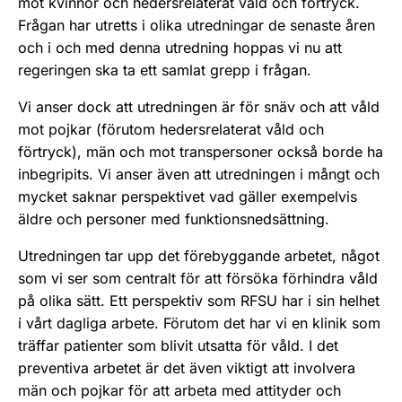
mot kvinnor och hedersrelaterat våld och förtryck.
Frågan har utretts i olika utredningar de senaste åren
och i och med denna utredning hoppas vi nu att
regeringen ska ta ett samlat grepp i frågan.
Vi anser dock att utredningen är för snäv och att våld
mot pojkar (förutom hedersrelaterat våld och
förtryck), män och mot transpersoner också borde ha
inbegripits. Vi anser även att utredningen i mångt och
mycket saknar perspektivet vad gäller exempelvis
äldre och personer med funktionsnedsättning.
Utredningen tar upp det förebyggande arbetet, något
som vi ser som centralt för att försöka förhindra våld
på olika sätt. Ett perspektiv som RFSU har i sin helhet
i vårt dagliga arbete. Förutom det har vi en klinik som
träffar patienter som blivit utsatta för våld. I det
preventiva arbetet är det även viktigt att involvera
män och pojkar för att arbeta med attityder och