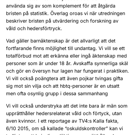
använda sig av som komplement för att åtgärda
bristen på statistik. Överlag oroas vi när utredningen
beskriver bristen på utvärdering och forskning av
våld och hedersförtryck.
Vad gäller barnäktenskap är det allvarligt att det
fortfarande finns möjlighet till undantag. Vi vill se ett
totalförbud mot att erkänna eller ingå äktenskap med
personer som är under 18 år. Avskaffa synnerliga skäl
och gör en översyn hur lagen har fungerat i praktiken.
Vi vill också poängtera att även pojkar tvingas gifta
sig mot sin vilja och att hbtq-personer är en utsatt
men ofta osynlig grupp i dessa sammanhang
Vi vill också understryka att det inte bara är män som
upprätthåller hedersrelaterat våld och förtyck, utan
även kvinnor. I ett reportage av TV4:s Kalla fakta,
6/10 2015, om så kallade “oskuldskontroller” kan vi