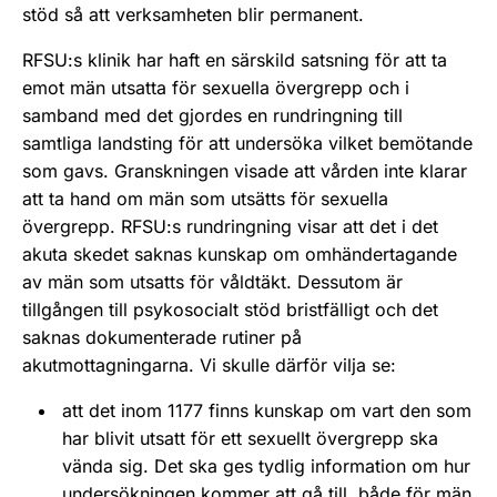
stöd så att verksamheten blir permanent.
RFSU:s klinik har haft en särskild satsning för att ta
emot män utsatta för sexuella övergrepp och i
samband med det gjordes en rundringning till
samtliga landsting för att undersöka vilket bemötande
som gavs. Granskningen visade att vården inte klarar
att ta hand om män som utsätts för sexuella
övergrepp. RFSU:s rundringning visar att det i det
akuta skedet saknas kunskap om omhändertagande
av män som utsatts för våldtäkt. Dessutom är
tillgången till psykosocialt stöd bristfälligt och det
saknas dokumenterade rutiner på
akutmottagningarna. Vi skulle därför vilja se:
att det inom 1177 finns kunskap om vart den som
har blivit utsatt för ett sexuellt övergrepp ska
vända sig. Det ska ges tydlig information om hur
undersökningen kommer att gå till, både för män