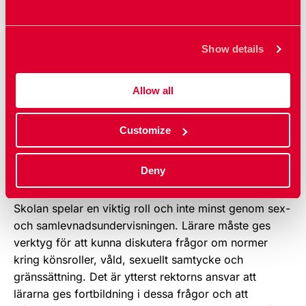
föreningar etc.) i det förebyggande arbetet - oavsett
vem våldet riktar sig mot. Att involvera män och
pojkar bör även inkludera våldsutsatta män. Män
Show details
måste också få tillgång till och förståelse för det dom
har blivit utsatta för hos socialtjänst, rättsinstanser
Allow all
och vårdinstanser. Telefonrådgivning,
samtalsbehandling, skyddade boenden och juridiskt
stöd är några exempel på behov som även finns hos
Customize
våldsutsatta män.
Deny
Insatser i förskola och skola
Skolan spelar en viktig roll och inte minst genom sex-
och samlevnadsundervisningen. Lärare måste ges
verktyg för att kunna diskutera frågor om normer
kring könsroller, våld, sexuellt samtycke och
gränssättning. Det är ytterst rektorns ansvar att
lärarna ges fortbildning i dessa frågor och att