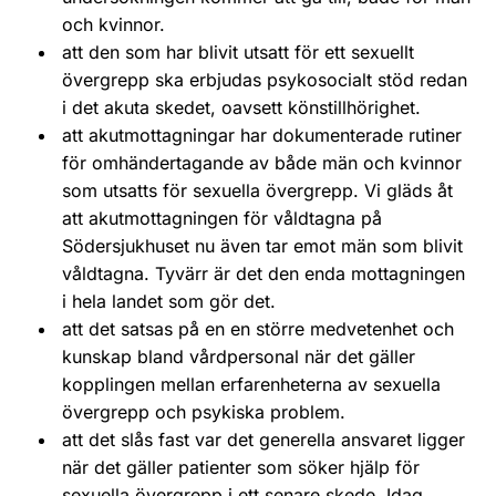
och kvinnor.
att den som har blivit utsatt för ett sexuellt
övergrepp ska erbjudas psykosocialt stöd redan
i det akuta skedet, oavsett könstillhörighet.
att akutmottagningar har dokumenterade rutiner
för omhändertagande av både män och kvinnor
som utsatts för sexuella övergrepp. Vi gläds åt
att akutmottagningen för våldtagna på
Södersjukhuset nu även tar emot män som blivit
våldtagna. Tyvärr är det den enda mottagningen
i hela landet som gör det.
att det satsas på en en större medvetenhet och
kunskap bland vårdpersonal när det gäller
kopplingen mellan erfarenheterna av sexuella
övergrepp och psykiska problem.
att det slås fast var det generella ansvaret ligger
när det gäller patienter som söker hjälp för
sexuella övergrepp i ett senare skede. Idag