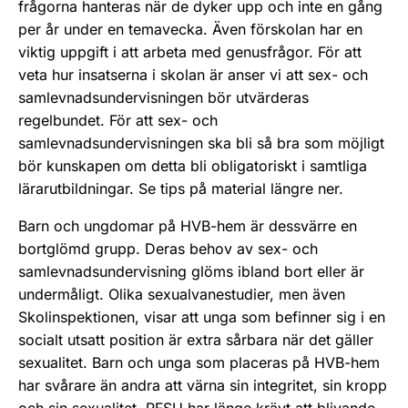
frågorna hanteras när de dyker upp och inte en gång
per år under en temavecka. Även förskolan har en
viktig uppgift i att arbeta med genusfrågor. För att
veta hur insatserna i skolan är anser vi att sex- och
samlevnadsundervisningen bör utvärderas
regelbundet. För att sex- och
samlevnadsundervisningen ska bli så bra som möjligt
bör kunskapen om detta bli obligatoriskt i samtliga
lärarutbildningar. Se tips på material längre ner.
Barn och ungdomar på HVB-hem är dessvärre en
bortglömd grupp. Deras behov av sex- och
samlevnadsundervisning glöms ibland bort eller är
undermåligt. Olika sexualvanestudier, men även
Skolinspektionen, visar att unga som befinner sig i en
socialt utsatt position är extra sårbara när det gäller
sexualitet. Barn och unga som placeras på HVB-hem
har svårare än andra att värna sin integritet, sin kropp
och sin sexualitet. RFSU har länge krävt att blivande