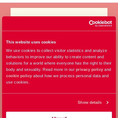
BLI MEDLEM
Ta ställning för allas rätt att
This website uses cookies
bestämma över sin kropp och
We use cookies to collect visitor statistics and analyze
sexualitet.
behaviors to improve our ability to create content and
solutions for a world where everyone has the right to their
body and sexuality. Read more in our
privacy policy
and
Bli medlem
cookie policy
about how we process personal data and
use cookies.
Show details