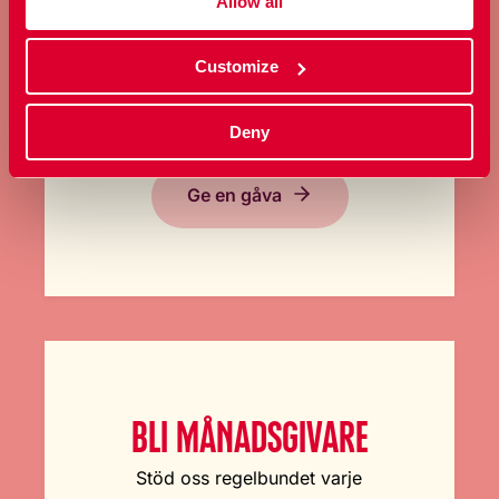
Allow all
GE EN GÅVA
Customize
Bidra med ett valfritt belopp och
stöd vårt arbete här och nu.
Deny
Ge en gåva
BLI MÅNADSGIVARE
Stöd oss regelbundet varje