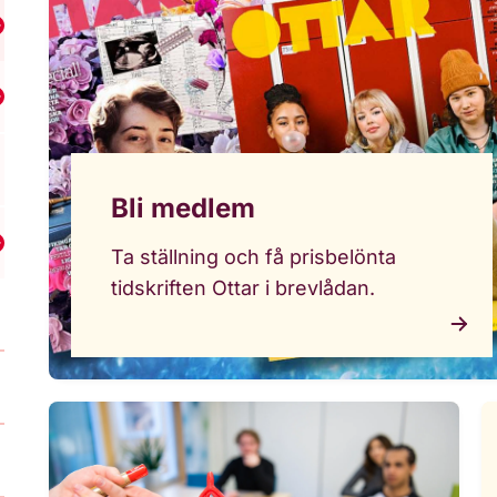
isa undermeny för Hitta din lokalförening
isa undermeny för RFSU Dalarna
Bli medlem
Visa undermeny för RFSU Göteborg
Ta ställning och få prisbelönta
tidskriften Ottar i brevlådan.