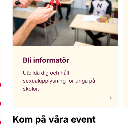
Bli informatör
Utbilda dig och håll
sexualupplysning för unga på
isa undermeny för RFSU Jönköping
skolor.
isa undermeny för RFSU Luleå
Kom på våra event
Visa undermeny för RFSU Malmö