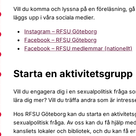
Vill du komma och lyssna på en föreläsning, gå 
isa undermeny för RFSU Mälardalen
läggs upp i våra sociala medier.
Instagram – RFSU Göteborg
Visa undermeny för RFSU Stockholm
Facebook – RFSU Göteborg
Facebook – RFSU medlemmar (nationellt)
Visa undermeny för RFSU Umeå
Starta en aktivitetsgrupp
Visa undermeny för RFSU Uppsala
Vill du engagera dig i en sexualpolitisk fråga so
lära dig mer? Vill du träffa andra som är intr
Hos RFSU Göteborg kan du starta en aktivitet
isa undermeny för RFSU Örebro
sexualpolitisk fråga. Av oss kan du få hjälp m
kansliets lokaler och bibliotek, och du kan få e