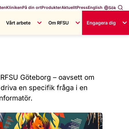
English
ten
Kliniken
På din ort
Produkter
Aktuellt
Press
Sök
Vårt arbete
Om RFSU
Engagera dig
 i RFSU Göteborg – oavsett om
driva en specifik fråga i en
informatör.