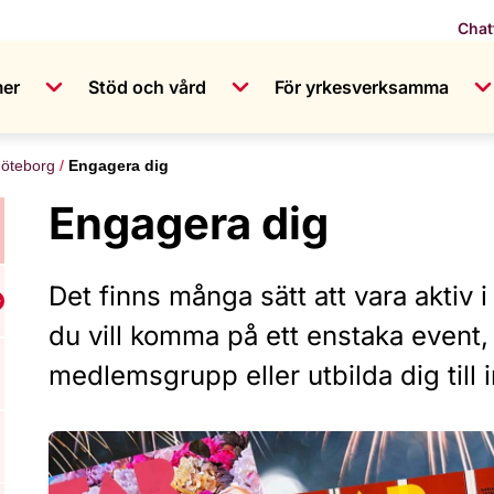
Chat
mer
Stöd och vård
För yrkesverksamma
öteborg
Engagera dig
Engagera dig
Det finns många sätt att vara aktiv
isa undermeny för Bli medlem i RFSU
du vill komma på ett enstaka event, 
medlemsgrupp eller utbilda dig till 