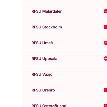
RFSU Mälardalen
V
RFSU Stockholm
RFSU Umeå
RFSU Uppsala
RFSU Växjö
RFSU Örebro
V
RFSU Östergötland