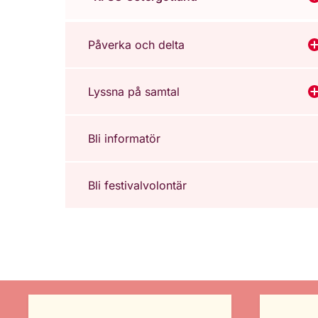
V
Påverka och delta
V
Lyssna på samtal
V
Bli informatör
Bli festivalvolontär