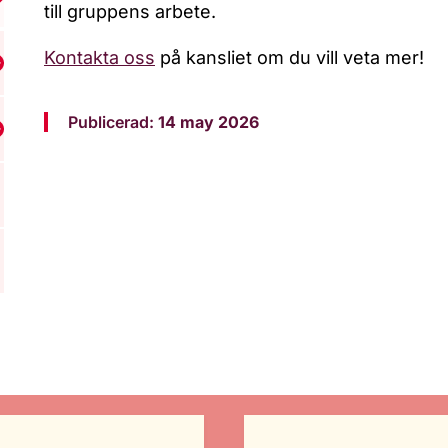
isa undermeny för RFSU Östergötland
till gruppens arbete.
Kontakta oss
på kansliet om du vill veta mer!
isa undermeny för Påverka och delta
Publicerad:
14 may 2026
isa undermeny för Lyssna på samtal