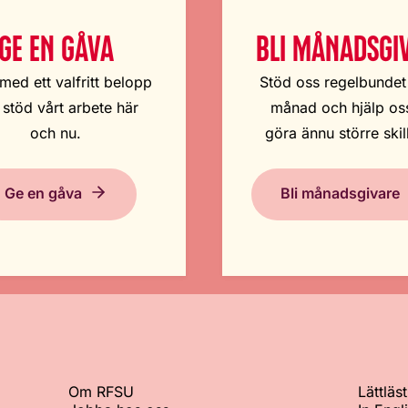
GE EN GÅVA
BLI MÅNADSGI
med ett valfritt belopp
Stöd oss regelbundet
 stöd vårt arbete här
månad och hjälp oss
och nu.
göra ännu större skil
Ge en gåva
Bli månadsgivare
Om RFSU
Lättläst