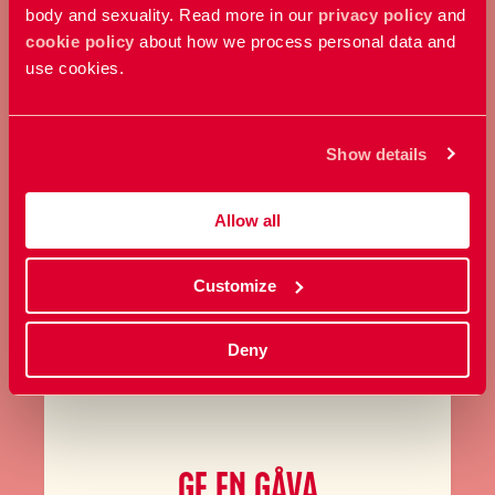
body and sexuality. Read more in our
privacy policy
and
cookie policy
about how we process personal data and
BLI MEDLEM
use cookies.
Ta ställning för allas rätt att
bestämma över sin kropp och
Show details
sexualitet.
Allow all
Bli medlem
Customize
Deny
GE EN GÅVA