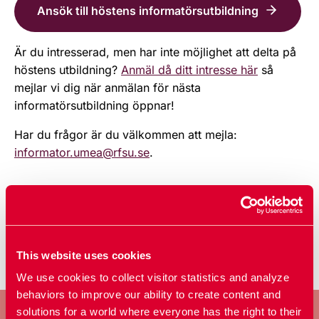
Ansök till höstens informatörsutbildning
Är du intresserad, men har inte möjlighet att delta på
höstens utbildning?
Anmäl då ditt intresse här
så
mejlar vi dig när anmälan för nästa
informatörsutbildning öppnar!
Har du frågor är du välkommen att mejla:
informator.umea@rfsu.se
.
Uppdaterad:
28 jul 2026
Publicerad: 23 may 2018
This website uses cookies
We use cookies to collect visitor statistics and analyze
behaviors to improve our ability to create content and
solutions for a world where everyone has the right to their