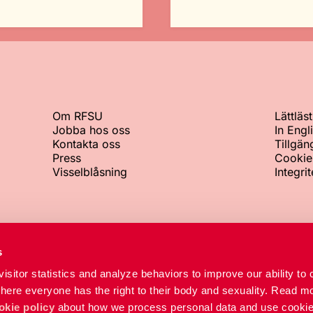
Om RFSU
Lättläst
Jobba hos oss
In Engl
Kontakta oss
Tillgän
Press
Cookie
Visselblåsning
Integri
Växeln
Org.nr
s
+46 8 692 07 00
802002-8
isitor statistics and analyze behaviors to improve our ability to 
RFSU-kliniken
where everyone has the right to their body and sexuality. Read mo
+46 8 692 07 84
okie policy
about how we process personal data and use cookie