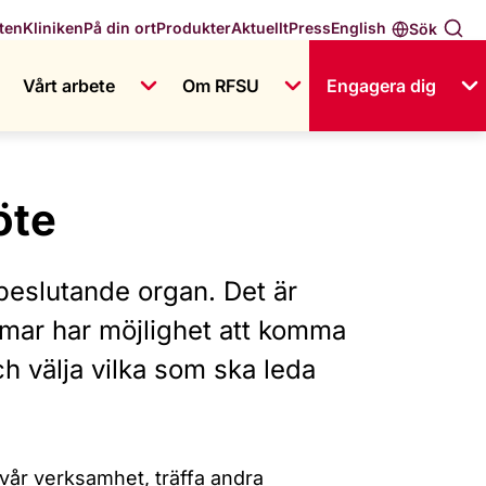
English
ten
Kliniken
På din ort
Produkter
Aktuellt
Press
Sök
Vårt arbete
Om RFSU
Engagera dig
öte
beslutande organ. Det är
emmar har möjlighet att komma
h välja vilka som ska leda
v vår verksamhet, träffa andra