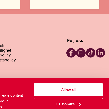
Följ oss
ish
glighet
policy
tetspolicy
Facebook
Instagram
TikTok
LinkedI
133
Allow all
create content
re in
Customize
s.