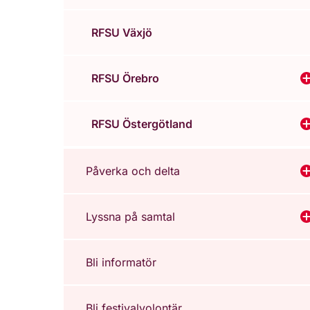
RFSU Växjö
RFSU Örebro
V
RFSU Östergötland
V
Påverka och delta
V
Lyssna på samtal
V
Bli informatör
Bli festivalvolontär