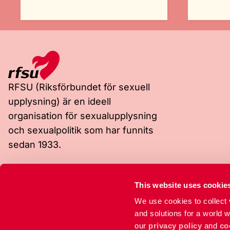
RFSU (Riksförbundet för sexuell
upplysning) är en ideell
organisation för sexualupplysning
och sexualpolitik som har funnits
sedan 1933.
Besöksadress
Postadress
This website uses cookie
Rosenlundsgatan 9
Box 4331
118 53 Stockholm
102 67 Stockholm
We use cookies to collect v
and solutions for a world 
our
privacy policy
and
co