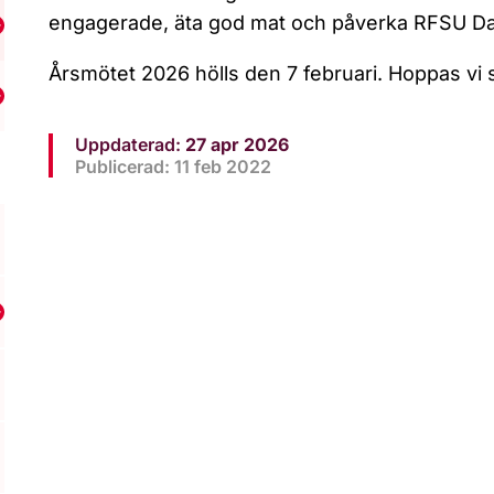
engagerade, äta god mat och påverka RFSU Da
isa undermeny för Hitta din lokalförening
Årsmötet 2026 hölls den 7 februari. Hoppas vi 
isa undermeny för RFSU Dalarna
Uppdaterad:
27 apr 2026
Publicerad: 11 feb 2022
Visa undermeny för RFSU Göteborg