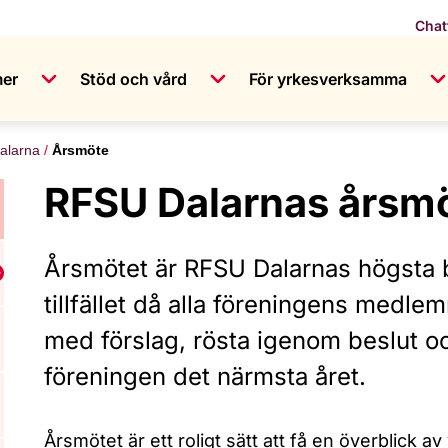
Chat
mer
Stöd och vård
För yrkesverksamma
alarna
Årsmöte
RFSU Dalarnas årsm
Årsmötet är RFSU Dalarnas högsta 
isa undermeny för Bli medlem i RFSU
tillfället då alla föreningens medl
med förslag, rösta igenom beslut oc
föreningen det närmsta året.
Årsmötet är ett roligt sätt att få en överblick a