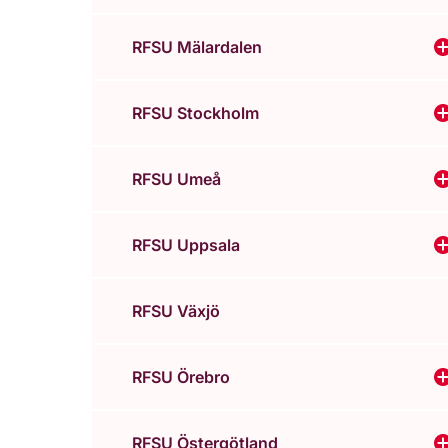
RFSU Mälardalen
V
RFSU Stockholm
RFSU Umeå
RFSU Uppsala
RFSU Växjö
RFSU Örebro
V
RFSU Östergötland