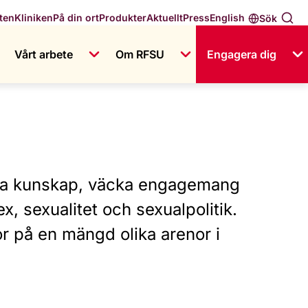
English
ten
Kliniken
På din ort
Produkter
Aktuellt
Press
Sök
Vårt arbete
Om RFSU
Engagera dig
ida kunskap, väcka engagemang
x, sexualitet och sexualpolitik.
r på en mängd olika arenor i