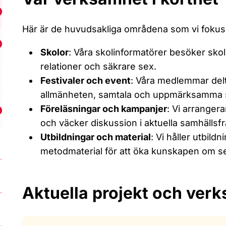
isa undermeny för Hitta din lokalförening
Här är de huvudsakliga områdena som vi fokuser
isa undermeny för RFSU Dalarna
Skolor
: Våra skolinformatörer besöker skol
relationer och säkrare sex.
Festivaler och event
: Våra medlemmar delt
allmänheten, samtala och uppmärksamma se
Föreläsningar och kampanjer
: Vi arranger
Visa undermeny för RFSU Göteborg
och väcker diskussion i aktuella samhällsfr
Utbildningar och material
: Vi håller utbil
metodmaterial för att öka kunskapen om se
Aktuella projekt och ver