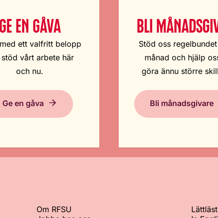
GE EN GÅVA
BLI MÅNADSGI
med ett valfritt belopp
Stöd oss regelbundet
 stöd vårt arbete här
månad och hjälp oss
och nu.
göra ännu större skil
Ge en gåva
Bli månadsgivare
Om RFSU
Lättläst