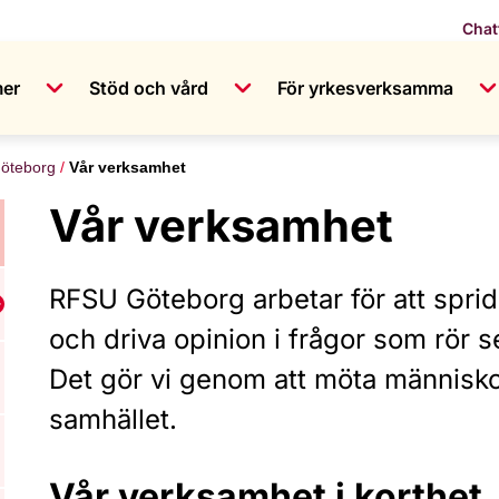
Chat
mer
Stöd och vård
För yrkesverksamma
öteborg
Vår verksamhet
Vår verksamhet
RFSU Göteborg arbetar för att spr
isa undermeny för Bli medlem i RFSU
och driva opinion i frågor som rör se
Det gör vi genom att möta människo
samhället.
Vår verksamhet i korthet