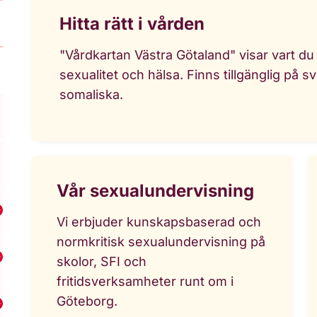
Hitta rätt i vården
"Vårdkartan Västra Götaland" visar vart d
sexualitet och hälsa. Finns tillgänglig på s
somaliska.
Vår sexualundervisning
isa undermeny för RFSU Jönköping
Vi erbjuder kunskapsbaserad och
normkritisk sexualundervisning på
skolor, SFI och
isa undermeny för RFSU Luleå
fritidsverksamheter runt om i
Göteborg.
Visa undermeny för RFSU Malmö