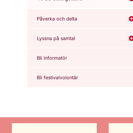
V
Påverka och delta
V
Lyssna på samtal
V
Bli informatör
Bli festivalvolontär