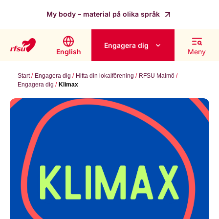
My body – material på olika språk
Engagera dig
English
Meny
Start
Engagera dig
Hitta din lokalförening
RFSU Malmö
Engagera dig
Klimax