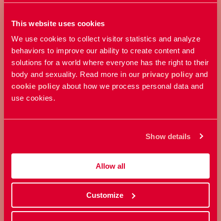
This website uses cookies
Bli medlem
We use cookies to collect visitor statistics and analyze
behaviors to improve our ability to create content and
solutions for a world where everyone has the right to their
body and sexuality. Read more in our
privacy policy
and
cookie policy
about how we process personal data and
use cookies.
GE EN GÅVA
Show details
Bidra med ett valfritt belopp och
stöd vårt arbete här och nu.
Allow all
Customize
Ge en gåva