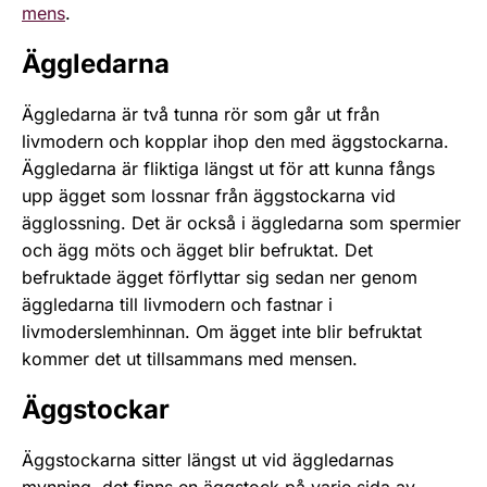
mens
.
Äggledarna
Äggledarna är två tunna rör som går ut från
livmodern och kopplar ihop den med äggstockarna.
Äggledarna är fliktiga längst ut för att kunna fångs
upp ägget som lossnar från äggstockarna vid
ägglossning. Det är också i äggledarna som spermier
och ägg möts och ägget blir befruktat. Det
befruktade ägget förflyttar sig sedan ner genom
äggledarna till livmodern och fastnar i
livmoderslemhinnan. Om ägget inte blir befruktat
kommer det ut tillsammans med mensen.
Äggstockar
Äggstockarna sitter längst ut vid äggledarnas
mynning, det finns en äggstock på varje sida av