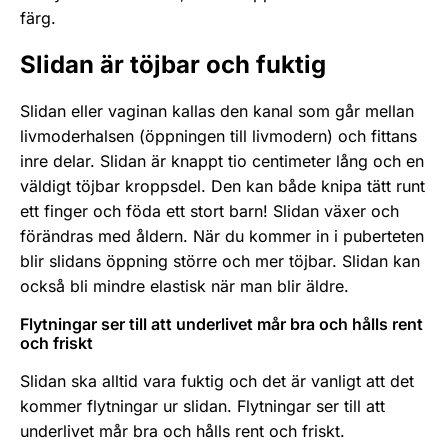
färg.
Slidan är töjbar och fuktig
Slidan eller vaginan kallas den kanal som går mellan
livmoderhalsen (öppningen till livmodern) och fittans
inre delar. Slidan är knappt tio centimeter lång och en
väldigt töjbar kroppsdel. Den kan både knipa tätt runt
ett finger och föda ett stort barn! Slidan växer och
förändras med åldern. När du kommer in i puberteten
blir slidans öppning större och mer töjbar. Slidan kan
också bli mindre elastisk när man blir äldre.
Flytningar ser till att underlivet mår bra och hålls rent
och friskt
Slidan ska alltid vara fuktig och det är vanligt att det
kommer flytningar ur slidan. Flytningar ser till att
underlivet mår bra och hålls rent och friskt.