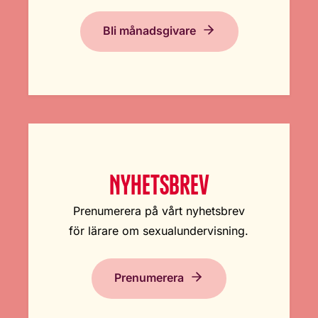
Bli månadsgivare
NYHETSBREV
Prenumerera på vårt nyhetsbrev
för lärare om sexualundervisning.
Prenumerera