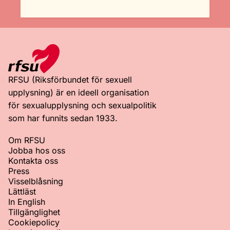
RFSU (Riksförbundet för sexuell
upplysning) är en ideell organisation
för sexualupplysning och sexualpolitik
som har funnits sedan 1933.
Om RFSU
Jobba hos oss
Kontakta oss
Press
Visselblåsning
Lättläst
In English
Tillgänglighet
Cookiepolicy