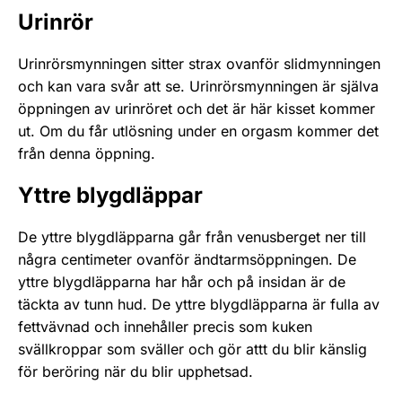
Urinrör
Urinrörsmynningen sitter strax ovanför slidmynningen
och kan vara svår att se. Urinrörsmynningen är själva
öppningen av urinröret och det är här kisset kommer
ut. Om du får utlösning under en orgasm kommer det
från denna öppning.
Yttre blygdläppar
De yttre blygdläpparna går från venusberget ner till
några centimeter ovanför ändtarmsöppningen. De
yttre blygdläpparna har hår och på insidan är de
täckta av tunn hud. De yttre blygdläpparna är fulla av
fettvävnad och innehåller precis som kuken
svällkroppar som sväller och gör attt du blir känslig
för beröring när du blir upphetsad.