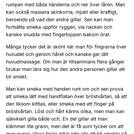
rum­pan med båda händerna och ner över låren. Man
kan också massera skinkorna, mjukt eller kraftigt,
beroende på vad den andra gillar. Sen kan man
fortsätta smeka uppför ryggen, via nacken och
kanske snudda med fingertoppen bakom örat.
Många tycker det är skönt när man för fingrarna över
huvudet och genom håret och kanske ger lätt
huvudmassage. Om man är tillsammans flera gånger
brukar man lära sig hur den andra personen gillar att
bli smekt.
Man kan smeka med handen runt om och sen prova
att smeka lätt med handflatan över bröstvårtan, så att
den liksom kittlas, eller smeka med ett finger på
bröstvårtan. Löst och hårt känns olika, men man kan
självklart gilla både och. En del gillar att man
klämmer lite grann, men det är få som tycker om att
man nyper. Vissa tjejer gillar inte alls att bli smekta på