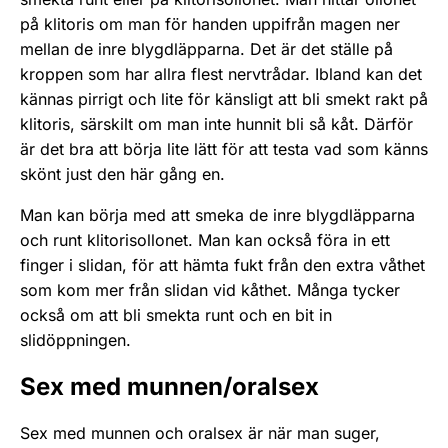
på klitoris om man för handen uppifrån magen ner
mellan de inre blygdläpparna. Det är det ställe på
kroppen som har allra flest nervtrådar. Ibland kan det
kännas pirrigt och lite för känsligt att bli smekt rakt på
klitoris, särskilt om man inte hunnit bli så kåt. Därför
är det bra att börja lite lätt för att testa vad som känns
skönt just den här gång­ en.
Man kan börja med att smeka de inre blygdläpparna
och runt klitorisollonet. Man kan också föra in ett
finger i slidan, för att hämta fukt från den extra våthet
som kom­ mer från slidan vid kåthet. Många tycker
också om att bli smekta runt och en bit in
slidöppningen.
Sex med munnen/oralsex
Sex med munnen och oralsex är när man suger,