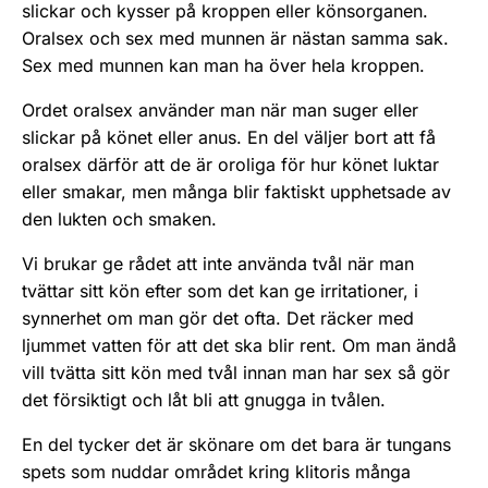
slickar och kysser på kroppen eller könsorganen.
Oralsex och sex med munnen är nästan samma sak.
Sex med munnen kan man ha över hela kroppen.
Ordet oralsex använder man när man suger eller
slickar på könet eller anus. En del väljer bort att få
oralsex därför att de är oro­liga för hur könet luktar
eller smakar, men många blir fak­tiskt upphetsade av
den lukten och smaken.
Vi brukar ge rådet att inte använda tvål när man
tvättar sitt kön efter­ som det kan ge irritationer, i
synnerhet om man gör det ofta. Det räcker med
ljummet vatten för att det ska blir rent. Om man ändå
vill tvätta sitt kön med tvål innan man har sex så gör
det försiktigt och låt bli att gnugga in tvålen.
En del tycker det är skönare om det bara är tungans
spets som nuddar området kring klitoris många