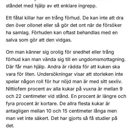
ståndet med hjälp av ett enklare ingrepp.
Ett fåtal killar har en trång förhud. De kan inte att dra
den över ollonet eller så gör det ont när de försöker
ha samlag. Förhuden kan oftast behandlas med en
salva som gör att den vidgas.
Om man känner sig orolig för snedhet eller trång
förhud kan man vända sig till en ungdomsmottagning.
Där får man hjälp. Andra är rädda för att kuken ska
vara för liten. Undersökningar visar att storleken inte
spelar någon roll för hur nöjd man är med sitt sexliv.
Nittiofem procent av alla kukar på vuxna är mellan 9
och 22 centimeter vid stånd. En procent är längre och
fyra procent är kortare. De allra flesta kukar är
antagligen mellan 10 och 15 centimeter långa men
man vet inte säkert. Det har gjorts så få studier på
det.