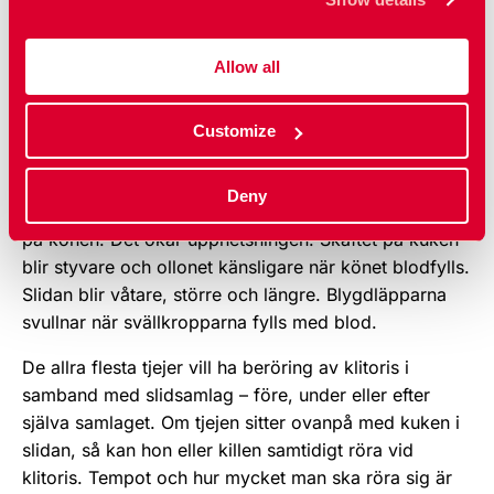
internet eller någon annanstans.
Allow all
Samlag
Med slidsamlag menar vi när en penis förs in eller
Customize
om­ sluts av slidan och med analsamlag när en penis
förs in eller omsluts av rumpan (anus).
Deny
Om man vill ha slidsamlag är det bra att först smeka
på könen. Det ökar upphetsningen. Skaftet på kuken
blir styvare och ollonet känsligare när könet blodfylls.
Slidan blir våtare, större och längre. Blygdläpparna
svullnar när svällkropparna fylls med blod.
De allra flesta tjejer vill ha beröring av klitoris i
samband med slidsamlag – före, un­der eller efter
själva samlaget. Om tjejen sitter ovanpå med kuken i
slidan, så kan hon eller killen samtidigt röra vid
klitoris. Tempot och hur mycket man ska röra sig är