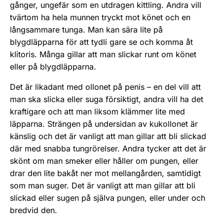
gånger, ungefär som en utdragen kittling. Andra vill
tvärtom ha hela munnen tryckt mot könet och en
långsammare tunga. Man kan sära lite på
blygdläpparna för att tydli­ gare se och komma åt
klitoris. Många gillar att man slickar runt om könet
eller på blygdläpparna.
Det är lika­dant med ollonet på penis – en del vill att
man ska slicka eller suga försiktigt, andra vill ha det
kraftigare och att man liksom klämmer lite med
läpparna. Strängen på un­dersidan av kukollonet är
känslig och det är vanligt att man gillar att bli slickad
där med snabba tungrörelser. Andra tycker att det är
skönt om man smeker eller håller om pungen, eller
drar den lite bakåt ner mot mellangår­den, samtidigt
som man suger. Det är vanligt att man gillar att bli
slickad eller sugen på själva pungen, eller under och
bredvid den.