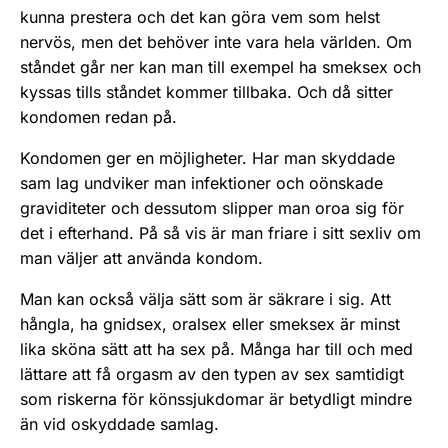
kunna prestera och det kan göra vem som helst
nervös, men det behöver inte vara hela världen. Om
ståndet går ner kan man till exempel ha smeksex och
kyssas tills ståndet kommer tillbaka. Och då sitter
kondomen redan på.
Kondomen ger en möjligheter. Har man skyddade
sam­ lag undviker man infektioner och oönskade
graviditeter och dessutom slipper man oroa sig för
det i efterhand. På så vis är man friare i sitt sexliv om
man väljer att an­vända kondom.
Man kan också välja sätt som är säkrare i sig. Att
hångla, ha gnidsex, oralsex eller smeksex är minst
lika sköna sätt att ha sex på. Många har till och med
lättare att få orgasm av den typen av sex samtidigt
som riskerna för könssjukdomar är betydligt mindre
än vid oskyddade samlag.