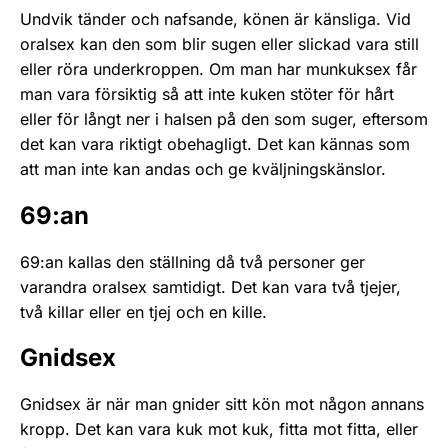
Undvik tänder och nafsande, kö­nen är känsliga. Vid
oralsex kan den som blir sugen eller slickad vara still
eller röra underkroppen. Om man har mun­kuk­sex får
man vara försiktig så att inte kuken stö­ter för hårt
eller för långt ner i halsen på den som suger, eftersom
det kan vara riktigt obehagligt. Det kan kännas som
att man inte kan andas och ge kväljningskänslor.
69:an
69:an kallas den ställning då två personer ger
varandra oralsex samtidigt. Det kan vara två tjejer,
två killar eller en tjej och en kille.
Gnidsex
Gnidsex är när man gnider sitt kön mot någon annans
kropp. Det kan vara kuk mot kuk, fitta mot fitta, eller