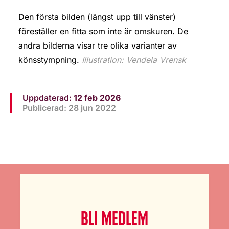
Den första bilden (längst upp till vänster)
föreställer en fitta som inte är omskuren. De
andra bilderna visar tre olika varianter av
könsstympning.
Illustration: Vendela Vrensk
Uppdaterad:
12 feb 2026
Publicerad: 28 jun 2022
BLI MEDLEM