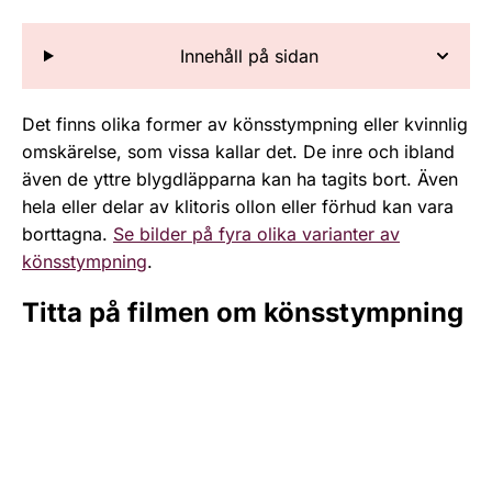
Innehåll på sidan
Det finns olika former av könsstympning eller kvinnlig
omskärelse, som vissa kallar det. De inre och ibland
även de yttre blygdläpparna kan ha tagits bort. Även
hela eller delar av klitoris ollon eller förhud kan vara
borttagna.
Se bilder på fyra olika varianter av
könsstympning
.
Titta på filmen om könsstympning