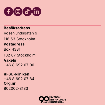
Facebook
Instagram
TikTok
LinkedIn
Besöksadress
Rosenlundsgatan 9
118 53 Stockholm
Postadress
Box 4331
102 67 Stockholm
Växeln
+46 8 692 07 00
RFSU-kliniken
+46 8 692 07 84
Org.nr
802002-8133