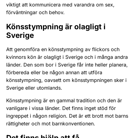
viktigt att kommunicera med varandra om sex,
förväntningar och behov.
Könsstympning är olagligt i
Sverige
Att genomföra en könsstympning av flickors och
kvinnors kön är olagligt i Sverige och i många andra
länder. Den som bor i Sverige får inte heller planera,
förbereda eller be någon annan att utföra
könsstympning, oavsett om könsstympningen sker i
Sverige eller utomlands.
Könsstympning är en gammal tradition och den är
vanligare i vissa länder. Det finns inget stöd för
ingreppet i någon religion. Det är ett brott mot barns
rättigheter och mot barnkonventionen.
Det finns hjälp att få