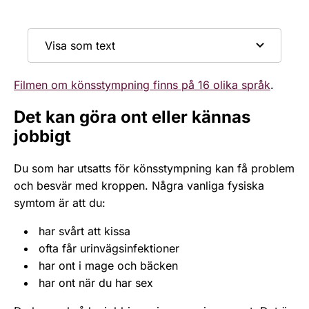
Visa som text
Filmen om könsstympning finns på 16 olika språk
.
Det kan göra ont eller kännas
jobbigt
Du som har utsatts för könsstympning kan få problem
och besvär med kroppen. Några vanliga fysiska
symtom är att du:
har svårt att kissa
ofta får urinvägsinfektioner
har ont i mage och bäcken
har ont när du har sex