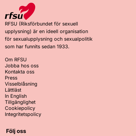
RFSU (Riksförbundet för sexuell
upplysning) är en ideell organisation
för sexualupplysning och sexualpolitik
som har funnits sedan 1933.
Om RFSU
Jobba hos oss
Kontakta oss
Press
Visselblåsning
Lättläst
In English
Tillgänglighet
Cookiepolicy
Integritetspolicy
Följ oss