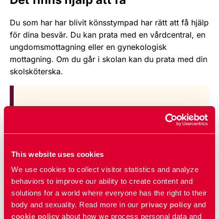
Du som har har blivit könsstympad har rätt att få hjälp
för dina besvär. Du kan prata med en vårdcentral, en
ungdomsmottagning eller en gynekologisk
mottagning. Om du går i skolan kan du prata med din
skolsköterska.
Här kan du få hjälp och stöd
Det finns mottagningar som är extra bra på att
ta hand om dig som har blivit könsstympad.
This website uses cookies
På
AMEL-mottagningen på Södersjukhuset i
We use cookies to collect visitor statistics and analyze
Stockholm
kan du söka vård oavsett var i
behaviors to improve our ability to create content and
landet du bor.
solutions for a world where everyone has the right to their
body and sexuality. Read more in our
privacy policy
and
I Göteborgsområdet finns
Vulvamottagningen
cookie policy
about how we process personal data and
på Angereds närsjukhus
. Dit behöver du ha en