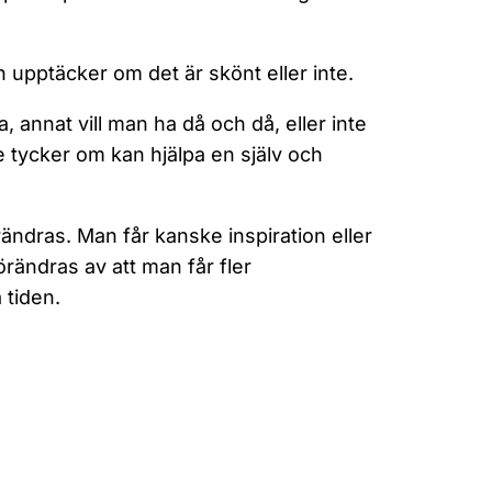
 upptäcker om det är skönt eller inte.
a, annat vill man ha då och då, eller inte
e tycker om kan hjälpa en själv och
ndras. Man får kanske inspiration eller
örändras av att man får fler
 tiden.