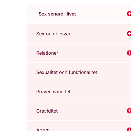
Sex senare i livet
V
Sex och besvär
V
Relationer
V
Sexualitet och funktionalitet
Preventivmedel
Graviditet
V
Abort