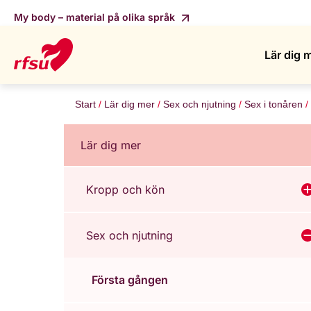
My body – material på olika språk
Lär dig 
Start
Lär dig mer
Sex och njutning
Sex i tonåren
Lär dig mer
Kropp och kön
V
Sex och njutning
V
Första gången