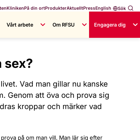
English
ten
Kliniken
På din ort
Produkter
Aktuellt
Press
Sök
Vårt arbete
Om RFSU
Engagera dig
a sex?
livet. Vad man gillar nu kanske
tom. Genom att öva och prova sig
ndras kroppar och märker vad
rova på om man vill. Man lär sig efter