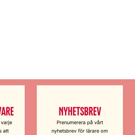
VARE
NYHETSBREV
 varje
Prenumerera på vårt
 att
nyhetsbrev för lärare om