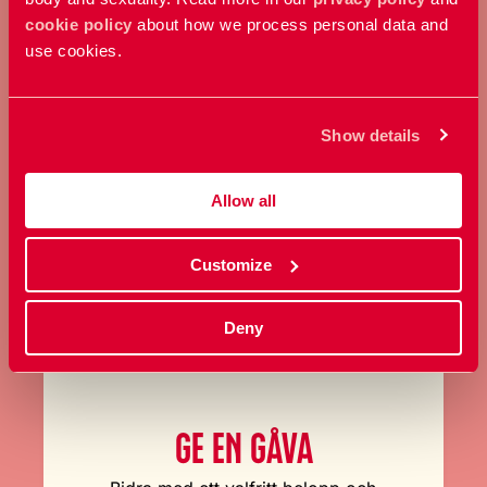
BLI MEDLEM
cookie policy
about how we process personal data and
use cookies.
Ta ställning för allas rätt att
bestämma över sin kropp och
Show details
sexualitet.
Allow all
Bli medlem
Customize
Deny
GE EN GÅVA