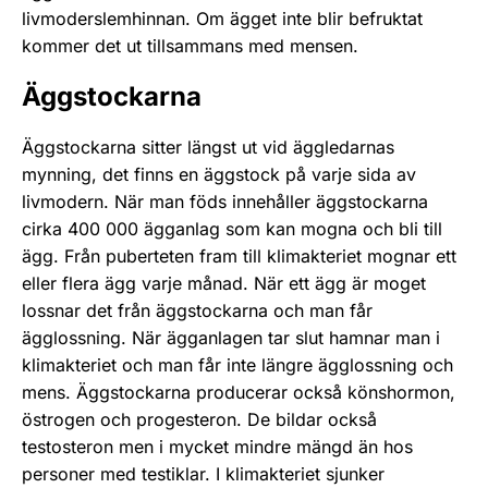
livmoderslemhinnan. Om ägget inte blir befruktat
kommer det ut tillsammans med mensen.
Äggstockarna
Äggstockarna sitter längst ut vid äggledarnas
mynning, det finns en äggstock på varje sida av
livmodern. När man föds innehåller äggstockarna
cirka 400 000 ägganlag som kan mogna och bli till
ägg. Från puberteten fram till klimakteriet mognar ett
eller flera ägg varje månad. När ett ägg är moget
lossnar det från äggstockarna och man får
ägglossning. När ägganlagen tar slut hamnar man i
klimakteriet och man får inte längre ägglossning och
mens. Äggstockarna producerar också könshormon,
östrogen och progesteron. De bildar också
testosteron men i mycket mindre mängd än hos
personer med testiklar. I klimakteriet sjunker