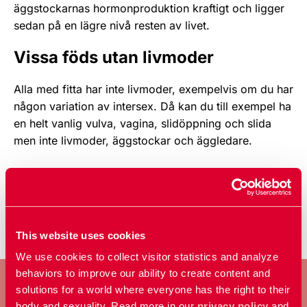
äggstockarnas hormonproduktion kraftigt och ligger
sedan på en lägre nivå resten av livet.
Vissa föds utan livmoder
Alla med fitta har inte livmoder, exempelvis om du har
någon variation av intersex. Då kan du till exempel ha
en helt vanlig vulva, vagina, slidöppning och slida
men inte livmoder, äggstockar och äggledare.
Publicerad:
13 feb 2026
This website uses cookies
We use cookies to collect visitor statistics and analyze
behaviors to improve our ability to create content and
solutions for a world where everyone has the right to their
body and sexuality. Read more in our
privacy policy
and