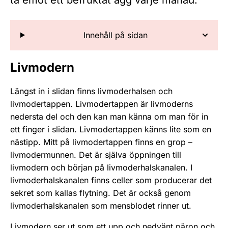
ta emot ett befruktat ägg varje månad.
Innehåll på sidan
Livmodern
Längst in i slidan finns livmoderhalsen och
livmodertappen. Livmodertappen är livmoderns
nedersta del och den kan man känna om man för in
ett finger i slidan. Livmodertappen känns lite som en
nästipp. Mitt på livmodertappen finns en grop –
livmodermunnen. Det är själva öppningen till
livmodern och början på livmoderhalskanalen. I
livmoderhalskanalen finns celler som producerar det
sekret som kallas flytning. Det är också genom
livmoderhalskanalen som mensblodet rinner ut.
Livmodern ser ut som ett upp och nedvänt päron och