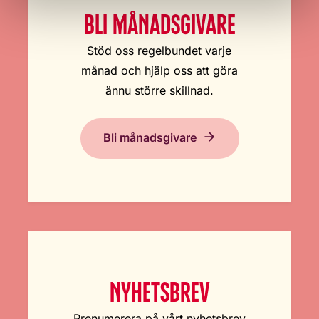
BLI MÅNADSGIVARE
Stöd oss regelbundet varje
månad och hjälp oss att göra
ännu större skillnad.
Bli månadsgivare
NYHETSBREV
Prenumerera på vårt nyhetsbrev