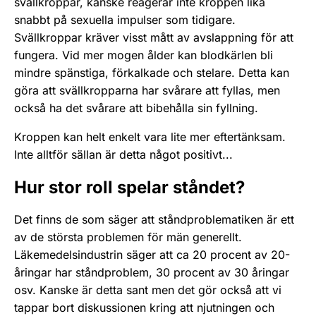
svällkroppar, kanske reagerar inte kroppen lika
snabbt på sexuella impulser som tidigare.
Svällkroppar kräver visst mått av avslappning för att
fungera. Vid mer mogen ålder kan blodkärlen bli
mindre spänstiga, förkalkade och stelare. Detta kan
göra att svällkropparna har svårare att fyllas, men
också ha det svårare att bibehålla sin fyllning.
Kroppen kan helt enkelt vara lite mer eftertänksam.
Inte alltför sällan är detta något positivt...
Hur stor roll spelar ståndet?
Det finns de som säger att ståndproblematiken är ett
av de största problemen för män generellt.
Läkemedelsindustrin säger att ca 20 procent av 20-
åringar har ståndproblem, 30 procent av 30 åringar
osv. Kanske är detta sant men det gör också att vi
tappar bort diskussionen kring att njutningen och