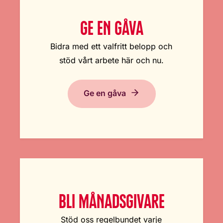
GE EN GÅVA
Bidra med ett valfritt belopp och
stöd vårt arbete här och nu.
Ge en gåva
BLI MÅNADSGIVARE
Stöd oss regelbundet varje