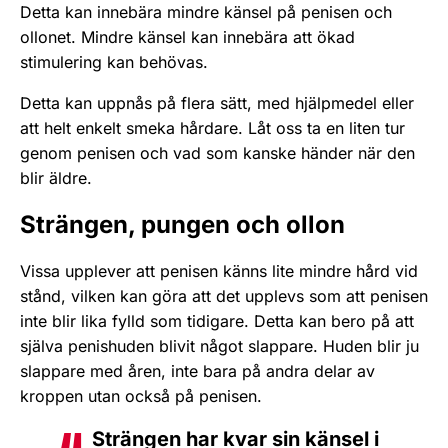
Detta kan innebära mindre känsel på penisen och
ollonet. Mindre känsel kan innebära att ökad
stimulering kan behövas.
Detta kan uppnås på flera sätt, med hjälpmedel eller
att helt enkelt smeka hårdare. Låt oss ta en liten tur
genom penisen och vad som kanske händer när den
blir äldre.
Strängen, pungen och ollon
Vissa upplever att penisen känns lite mindre hård vid
stånd, vilken kan göra att det upplevs som att penisen
inte blir lika fylld som tidigare. Detta kan bero på att
själva penishuden blivit något slappare. Huden blir ju
slappare med åren, inte bara på andra delar av
kroppen utan också på penisen.
Strängen har kvar sin känsel i