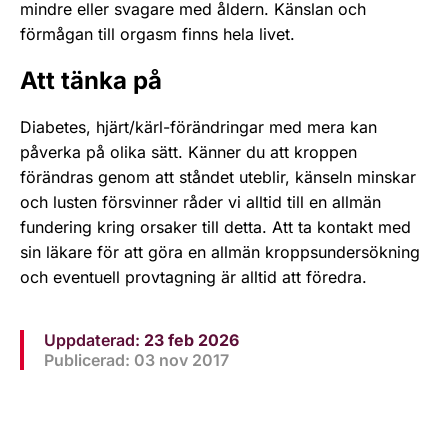
mindre eller svagare med åldern. Känslan och
förmågan till orgasm finns hela livet.
Att tänka på
Diabetes, hjärt/kärl-förändringar med mera kan
påverka på olika sätt. Känner du att kroppen
förändras genom att ståndet uteblir, känseln minskar
och lusten försvinner råder vi alltid till en allmän
fundering kring orsaker till detta. Att ta kontakt med
sin läkare för att göra en allmän kroppsundersökning
och eventuell provtagning är alltid att föredra.
Uppdaterad:
23 feb 2026
Publicerad: 03 nov 2017