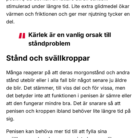
stimulerad under längre tid. Lite extra glidmedel ökar
värmen och friktionen och ger mer njutning tycker en
del.
Kärlek är en vanlig orsak till
ståndproblem
Stånd och svällkroppar
Många reagerar på att deras morgonstånd och andra
stånd uteblir eller i alla fall blir något senare ju äldre
de blir. Det stämmer, till viss del och för vissa, men
det betyder inte att funktionen i penisen är sämre eller
att den fungerar mindre bra. Det är snarare så att
penisen och kroppen ibland behöver lite längre tid på
sig.
Penisen kan behöva mer tid till att fylla sina