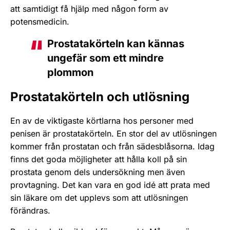
att samtidigt få hjälp med någon form av
potensmedicin.
Prostatakörteln kan kännas
ungefär som ett mindre
plommon
Prostatakörteln och utlösning
En av de viktigaste körtlarna hos personer med
penisen är prostatakörteln. En stor del av utlösningen
kommer från prostatan och från sädesblåsorna. Idag
finns det goda möjligheter att hålla koll på sin
prostata genom dels undersökning men även
provtagning. Det kan vara en god idé att prata med
sin läkare om det upplevs som att utlösningen
förändras.