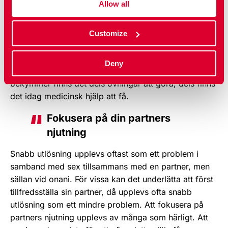
Allow all
tror att detta är ett problem som enbart yngre män
har, detta stämmer inte. Snabb utlösning kan
förekomma i alla åldrar och i vissa perioder i livet.
Customize
Snabb utlösning behöver inte vara något negativt, det
kan också ses som att personen har just förmågan att
Deny
kunna njuta snabbt. Skulle snabb utlösning vara ett
bekymmer finns det dels övningar att göra, dels finns
det idag medicinsk hjälp att få.
Fokusera på din partners
njutning
Snabb utlösning upplevs oftast som ett problem i
samband med sex tillsammans med en partner, men
sällan vid onani. För vissa kan det underlätta att först
tillfredsställa sin partner, då upplevs ofta snabb
utlösning som ett mindre problem. Att fokusera på
partners njutning upplevs av många som härligt. Att