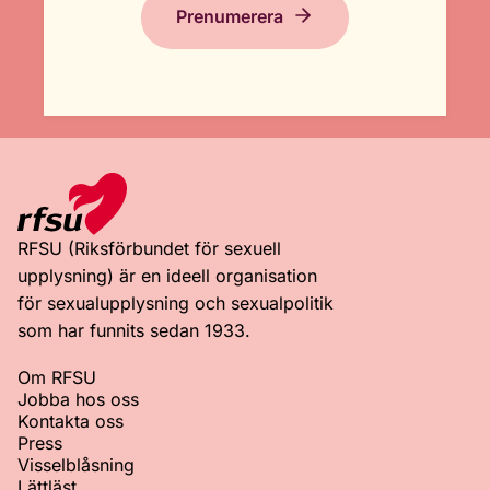
Prenumerera
RFSU (Riksförbundet för sexuell
upplysning) är en ideell organisation
för sexualupplysning och sexualpolitik
som har funnits sedan 1933.
Om RFSU
Jobba hos oss
Kontakta oss
Press
Visselblåsning
Lättläst