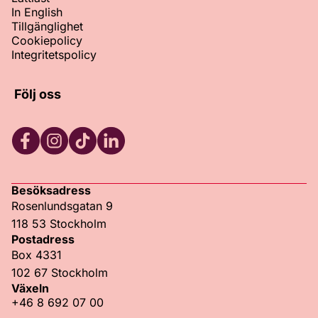
In English
Tillgänglighet
Cookiepolicy
Integritetspolicy
Följ oss
Facebook
Instagram
TikTok
LinkedIn
Besöksadress
Rosenlundsgatan 9
118 53 Stockholm
Postadress
Box 4331
102 67 Stockholm
Växeln
+46 8 692 07 00