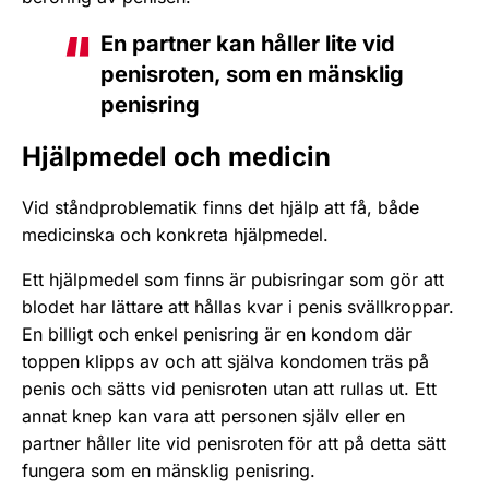
En partner kan håller lite vid
penisroten, som en mänsklig
penisring
Hjälpmedel och medicin
Vid ståndproblematik finns det hjälp att få, både
medicinska och konkreta hjälpmedel.
Ett hjälpmedel som finns är pubisringar som gör att
blodet har lättare att hållas kvar i penis svällkroppar.
En billigt och enkel penisring är en kondom där
toppen klipps av och att själva kondomen träs på
penis och sätts vid penisroten utan att rullas ut. Ett
annat knep kan vara att personen själv eller en
partner håller lite vid penisroten för att på detta sätt
fungera som en mänsklig penisring.