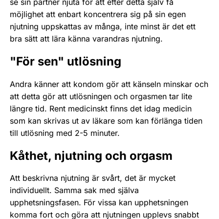
se sin partner njuta för att efter detta själv få
möjlighet att enbart koncentrera sig på sin egen
njutning uppskattas av många, inte minst är det ett
bra sätt att lära känna varandras njutning.
"För sen" utlösning
Andra känner att kondom gör att känseln minskar och
att detta gör att utlösningen och orgasmen tar lite
längre tid. Rent medicinskt finns det idag medicin
som kan skrivas ut av läkare som kan förlänga tiden
till utlösning med 2-5 minuter.
Kåthet, njutning och orgasm
Att beskrivna njutning är svårt, det är mycket
individuellt. Samma sak med själva
upphetsningsfasen. För vissa kan upphetsningen
komma fort och göra att njutningen upplevs snabbt