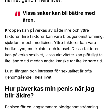
närhet genom hela livet.
Vissa saker kan bli bättre med
åren.
Kroppen kan påverkas av både inre och yttre
faktorer. Inre faktorer kan vara blodgenomströmning,
sjukdomar och mediciner. Yttre faktorer kan vara
hudkostym, muskulatur och känsel. Dessa faktorer
kan påverka sexlivet, vissa aktiviteter kan plötsligt ta
lite längre tid medan andra kanske tar lite kortare tid.
Lust, längtan och intresset för sexualitet är ofta
genomgående i hela livet.
Hur påverkas min penis när jag
blir äldre?
Penisen får en långsammare blodgenomströmning.