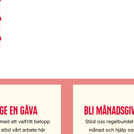
isa undermeny för Abort
isa undermeny för Könssjukdomar och hiv
isa undermeny för Våld och övergrepp
GE EN GÅVA
BLI MÅNADSGI
med ett valfritt belopp
Stöd oss regelbundet
 stöd vårt arbete här
månad och hjälp oss