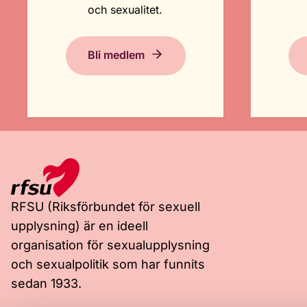
och sexualitet.
Bli medlem
RFSU (Riksförbundet för sexuell
upplysning) är en ideell
organisation för sexualupplysning
och sexualpolitik som har funnits
sedan 1933.