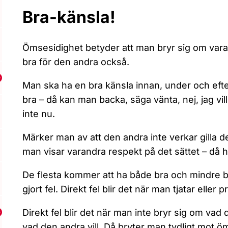
Bra-känsla!
Ömsesidighet betyder att man bryr sig om vara
bra för den andra också.
isa undermeny för Olika sätt att ha sex
Man ska ha en bra känsla innan, under och efte
bra – då kan man backa, säga vänta, nej, jag vil
inte nu.
Märker man av att den andra inte verkar gilla 
man visar varandra respekt på det sättet – då 
De flesta kommer att ha både bra och mindre br
gjort fel. Direkt fel blir det när man tjatar eller
Direkt fel blir det när man inte bryr sig om vad d
isa undermeny för Sex i tonåren
vad den andra vill. Då bryter man tydligt mot 