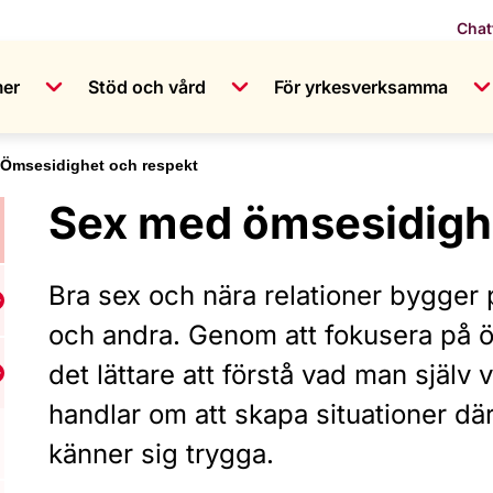
Chat
mer
Stöd och vård
För yrkesverksamma
Ömsesidighet och respekt
Sex med ömsesidigh
Bra sex och nära relationer bygger p
isa undermeny för Kropp och kön
och andra. Genom att fokusera på ö
det lättare att förstå vad man själv 
isa undermeny för Sex och njutning
handlar om att skapa situationer dä
känner sig trygga.