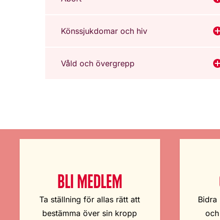
V
Könssjukdomar och hiv
V
Våld och övergrepp
V
BLI MEDLEM
Ta ställning för allas rätt att
Bidra 
bestämma över sin kropp
och