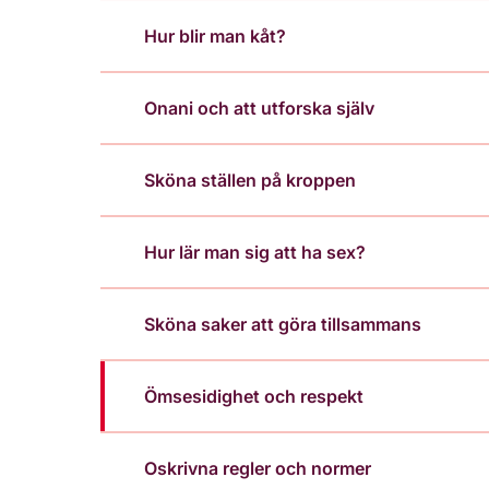
Hur blir man kåt?
Onani och att utforska själv
Sköna ställen på kroppen
Hur lär man sig att ha sex?
Sköna saker att göra tillsammans
Ömsesidighet och respekt
Oskrivna regler och normer