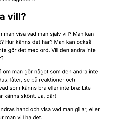
 vill?
n man visa vad man själv vill? Man kan
rt? Hur känns det här? Man kan också
te gör det med ord. Vill den andra inte
v?
å om man gör något som den andra inte
ndas, låter, se på reaktioner och
vad som känns bra eller inte bra: Lite
r känns skönt. Ja, där!
andras hand och visa vad man gillar, eller
r man vill ha det.