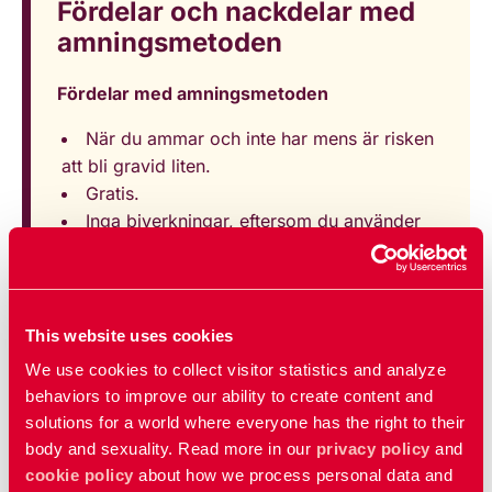
Fördelar och nackdelar med
amningsmetoden
Fördelar med amningsmetoden
När du ammar och inte har mens är risken
att bli gravid liten.
Gratis.
Inga biverkningar, eftersom du använder
kroppens eget sätt att fungera.
Nackdelar med amningsmetoden
This website uses cookies
Du vet inte när du får din första
ägglossning efter förlossningen. Därför finns
We use cookies to collect visitor statistics and analyze
det en risk att du blir gravid strax innan din
behaviors to improve our ability to create content and
mens kommer tillbaka.
solutions for a world where everyone has the right to their
Skyddar inte mot könssjukdomar.
body and sexuality. Read more in our
privacy policy
and
Ger bara skydd under perioden du ammar
cookie policy
about how we process personal data and