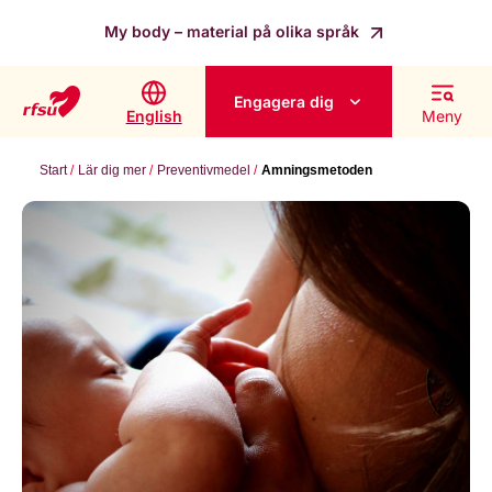
My body – material på olika språk
Engagera dig
English
Meny
Start
Lär dig mer
Preventivmedel
Amningsmetoden