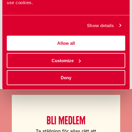
och inte har mens.
use cookies.
Amningen måste gå problemfritt för att du
ska kunna använda amningsmetoden som
preventivmetod.
Show details
Allow all
Uppdaterad:
19 feb 2026
Publicerad: 05 aug 2022
Customize
Deny
BLI MEDLEM
Ta ställning för allas rätt att