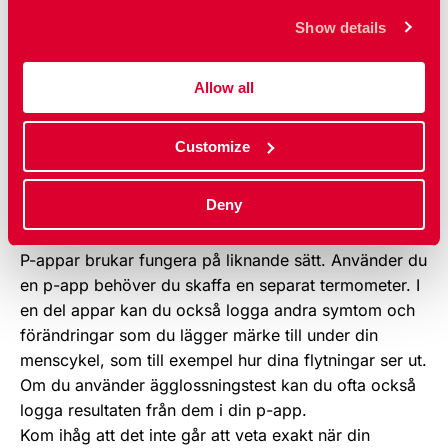
menscykel kan du använda dig av p-appar och p-
Show details
datorer. De kallas också fertilitetsappar och
fertilitetsdatorer.
De flesta p-datorer är baserade på metoden som går
Allow all
ut på att mäta din temperatur. Ofta har de en inbyggd
termometer som du kan ta din temp med. Vissa p-
Customize
datorer har också en sticka som du kan mäta
hormonet i din urin med. Du loggar dina resultat i p-
Deny
datorn, som använder det för att räkna ut när du har
ägglossning och kan bli gravid.
P-appar brukar fungera på liknande sätt. Använder du
en p-app behöver du skaffa en separat termometer. I
en del appar kan du också logga andra symtom och
förändringar som du lägger märke till under din
menscykel, som till exempel hur dina flytningar ser ut.
Om du använder ägglossningstest kan du ofta också
logga resultaten från dem i din p-app.
Kom ihåg att det inte går att veta exakt när din