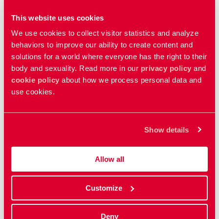
dig som har järnbrist.
This website uses cookies
Ta gärna en värktablett innan spiralen ska sättas in
We use cookies to collect visitor statistics and analyze
Det kan göra ont att få kopparspiral insatt. Den
behaviors to improve our ability to create content and
smärtan går över när spiralen sitter på plats, och du
solutions for a world where everyone has the right to their
kan förbereda dig genom att ta en värktablett innan
body and sexuality. Read more in our
privacy policy
and
du sätter in den.
cookie policy
about how we process personal data and
use cookies.
Vad kostar kopparspiral?
Kopparspiral är skattefinansierat och därför gratis i
Show details
de flesta regioner. I en del regioner kan du dock
behöva betala själv, så det kan vara bra att ta reda på
Allow all
vad som gäller där du bor.
Customize
Fördelar och nackdelar med
kopparspiral
Deny